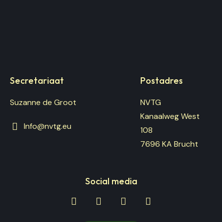
NVTG
Nederlandse Vereniging Traditi
Secretariaat
Postadres
Suzanne de Groot
NVTG
Kanaalweg West
Info@nvtg.eu
108
7696 KA Brucht
Social media