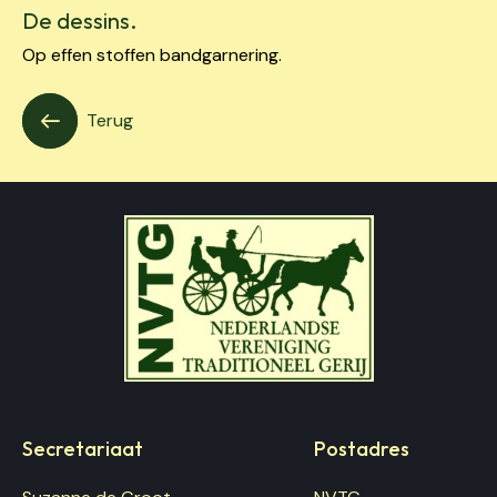
De dessins.
Op effen stoffen bandgarnering.
Terug
NVTG
Nederlandse Vereniging Traditi
Secretariaat
Postadres