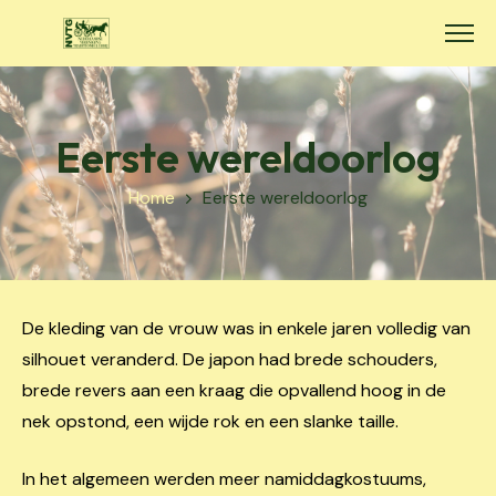
Skip
to
content
Eerste wereldoorlog
Home
Eerste wereldoorlog
De kleding van de vrouw was in enkele jaren volledig van
silhouet veranderd. De japon had brede schouders,
brede revers aan een kraag die opvallend hoog in de
nek opstond, een wijde rok en een slanke taille.
In het algemeen werden meer namiddagkostuums,